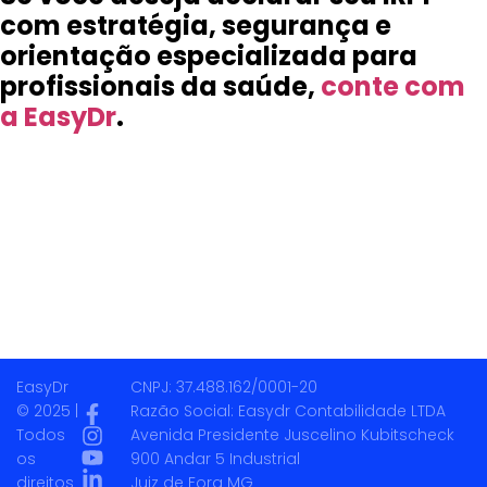
com estratégia, segurança e
orientação especializada para
profissionais da saúde,
conte com
a EasyDr
.
EasyDr
CNPJ: 37.488.162/0001-20
© 2025 |
Razão Social: Easydr Contabilidade LTDA
Todos
Avenida Presidente Juscelino Kubitscheck
os
900 Andar 5 Industrial
direitos
Juiz de Fora MG